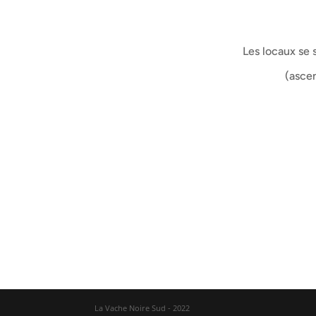
Les locaux se 
(ascen
La Vache Noire Sud - 2022