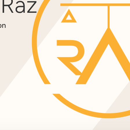
 Raz
on