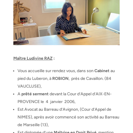
Maître Ludivine RAZ
:
Vous accueille sur rendez vous, dans son
Cabinet
au
pied du Luberon, à
ROBION
, près de Cavaillon. (84
VAUCLUSE),
A
prêté serment
devant la Cour d’Appel d’AIX-EN-
PROVENCE le 4 janvier 2006,
Est Avocat au Barreau d’Avignon, (Cour d’Appel de
NIMES), après avoir commencé son activité au Barreau
de Marseille (13),
Est diplomée d’une
Maîtrise en Droit Privé
, mention